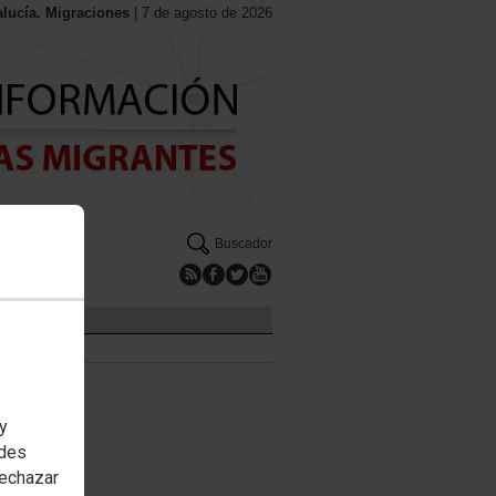
ucía. Migraciones
| 7 de agosto de 2026
Buscador
 y
edes
rechazar