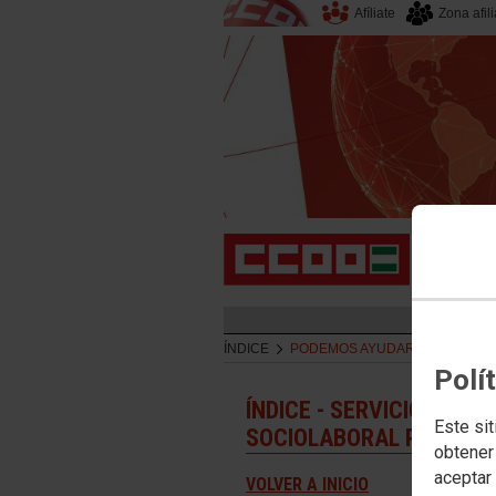
Afíliate
Zona afil
ÍNDICE
PODEMOS AYUDARTE
Polí
ÍNDICE - SERVICIO DE 
Este sit
SOCIOLABORAL PARA P
obtener
aceptar 
VOLVER A INICIO