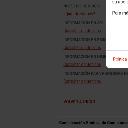
su uso 
NUESTRO SERVICIO
Para má
¿Qué ofrecemos?
INFORMACIÓN EN ASILO
Consultar contenidos
INFORMACIÓN EN EMIGRACIÓN
Consultar contenidos
INFORMACIÓN EN INMIGRACIÓN
Política
Consultar contenidos
INFORMACIÓN PARA PERSONAS 
Consultar contenidos
VOLVER A INICIO
Confederación Sindical de Comisione